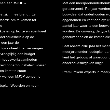
 men een
MJOP –
Met een meerjarenonderhouds
gereserveerd. Per jaar worden
met zich mee brengt. Een
bouwdeel dat onderhouden wor
waarde om te komen tot
opgenomen en kent een cyclus
de
aantal jaar waarna een bouwde
 kosten op
korte
en eventueel
worden. De omvang, de type be
nderhoudsbeleid op de
gebouw bepalen de kosten die 
 een jaar de
Laat
iedere drie jaar
het meerj
 bijvoorbeeld het vervangen
meerjarenonderhoudsplan dan s
vroegtijdig een budget
kent het gebouw al waardoor u
nderhoudswerkzaamheden
onderhoudsuitgaven krijgt.
reid onderhoudsbeleid voeren
en komt te staan.
Premiumkeur experts in meer
ok wel een MJOP genoemd.
oudsplan Woerden en neem