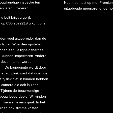
ouwkundige inspectie ten
Neem
contact
op met Premiumk
 laten uitvoeren.
uitgebreide meerjarenonderh
 belt krijgt u gelijk
n op 030-2072219 u kunt ons
en veel uitgebreider dan de
dsplan Woerden opstellen. In
ebben een veiligheidsharnas
d kunnen inspecteren. Andere
op deze manier worden
n. De kruipruimte wordt door
 het kruipluik want dat doen de
e fysiek niet in kunnen hebben
n camera die ook in zeer
. Tijdens de bouwkundige
ebouw beoordeeld. Wij vinden
er mensenlevens gaat. In het
worden ook slimme kosten