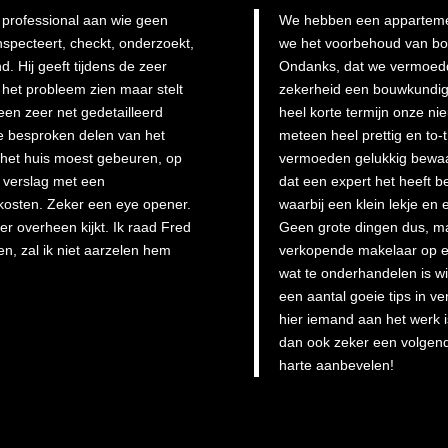
 professional aan wie geen
We hebben een appartemen
inspecteert, checkt, onderzoekt,
we het voorbehoud van b
nd. Hij geeft tijdens de zeer
Ondanks, dat we vermoedde
n het probleem zien maar stelt
zekerheid een bouwkundig 
 een zeer net gedetailleerd
heel korte termijn onze n
de besproken delen van het
meteen heel prettig en to-
n het huis moest gebeuren, op
vermoeden gelukkig bewaarh
t verslag met een
dat een expert het heeft b
 kosten. Zeker een eye opener.
waarbij een klein lekje e
r overheen kijkt. Ik raad Fred
Geen grote dingen dus, ma
n, zal ik niet aarzelen hem
verkopende makelaar op ee
wat te onderhandelen is wi
een aantal goeie tips in v
hier iemand aan het werk i
dan ook zeker een volgen
harte aanbevelen!