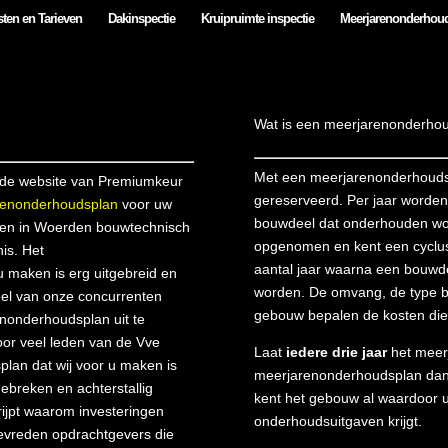
ten en Tarieven
Dakinspectie
Kruipruimte inspectie
Meerjarenonderhou
Wat is een meerjarenonderhoud
Met een meerjarenonderhouds
de website van Premiumkeur
gereserveerd. Per jaar worden
arenonderhoudsplan
voor uw
bouwdeel dat onderhouden wor
en in Woerden bouwtechnisch
opgenomen en kent een cyclus
is. Het
aantal jaar waarna een bouwde
 maken is erg uitgebreid en
worden. De omvang, de type be
 Veel van onze concurrenten
gebouw bepalen de kosten die 
nonderhoudsplan uit te
voor veel leden van de Vve
Laat
iedere drie jaar
het meerj
plan dat wij voor u maken is
meerjarenonderhoudsplan dan s
ebreken en achterstallig
kent het gebouw al waardoor u
rijpt waarom investeringen
onderhoudsuitgaven krijgt.
evreden opdrachtgevers die