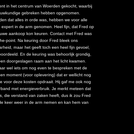
t in het centrum van Woerden gekocht, waarbij
ouwkundige gebreken hebben opgenomen.
n dat alles in orde was, hebben we voor alle
expert in de arm genomen. Heel fijn, dat Fred op
ieuwe aankoop kon keuren. Contact met Fred was
the-point. Na keuring door Fred bleek ons
eid, maar het geeft toch een heel fijn gevoel,
eoordeeld. En de keuring was behoorlijk grondig,
n een doorgeslagen raam aan het licht kwamen.
ar wel iets om nog even te bespreken met de
n moment (voor oplevering) dat er wellicht nog
e voor deze kosten opdraait. Hij gaf me ook nog
erband met energieverbruik. Je merkt meteen dat
s, die verstand van zaken heeft, dus ik zou Fred
de keer weer in de arm nemen en kan hem van