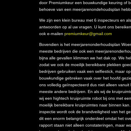
door Premiumkeur een bouwkundige keuring of b
behoeve van een meerjarenondehoudsplan hebben
We zijn een klein bureau met 6 inspecteurs en als u
antwoorden op al uw vragen. U kunt ons bereike
ook e-mailen
premiumkeur@gmail.com
Bovendien is het meerjarenonderhoudsplan Woerd
meeste bedrijven die ook een meerjarenonderhou
bijna alle gevallen klimmen we het dak op. We h
zodat we ook de moeilijk bereikbare plekken goe
bedrijven gebruiken vaak een selfiestick, maar 
bouwkundige gebreken vaak over het hoofd gezie
ons volledig geïnspecteerd dus niet alleen vanuit
meeste andere bedrijven. En als wij de kruipruimt
wij een hightech kruipruimte robot bij ons met ee
moeilijk bereikbare kruipruimtes naar binnen kan
inspectie wordt ook de brandveiligheid van het g
dit een enorm belangrijk onderdeel omdat het ov
rapport staan niet alleen constateringen, maar 