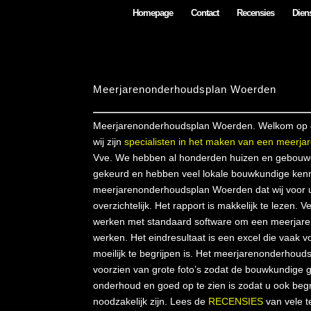
Homepage
Contact
Recensies
Diens
Meerjarenonderhoudsplan Woerden
Meerjarenonderhoudsplan Woerden. Welkom op 
wij zijn
specialisten in het maken van een meerj
Vve. We hebben al honderden huizen en gebouw
gekeurd en hebben veel lokale bouwkundige kenn
meerjarenonderhoudsplan Woerden dat wij voor u
overzichtelijk. Het rapport is makkelijk te lezen.
werken met standaard software om een meerjare
werken. Het eindresultaat is een excel die vaak 
moeilijk te begrijpen is. Het meerjarenonderhouds
voorzien van grote foto’s zodat de bouwkundige g
onderhoud en goed op te zien is zodat u ook beg
noodzakelijk zijn. Lees de
RECENSIES
van vele t