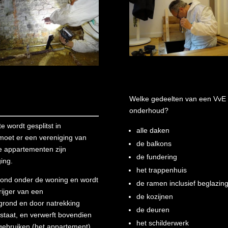
Welke gedeelten van een VvE
onderhoud?
 wordt gesplitst in
alle daken
moet er een vereniging van
de balkons
e appartementen zijn
de fundering
ging.
het trappenhuis
grond onder de woning en wordt
de ramen inclusief beglazin
rijger van een
de kozijnen
grond en door natrekking
de deuren
staat, en verwerft bovendien
het schilderwerk
gebruiken (het appartement).