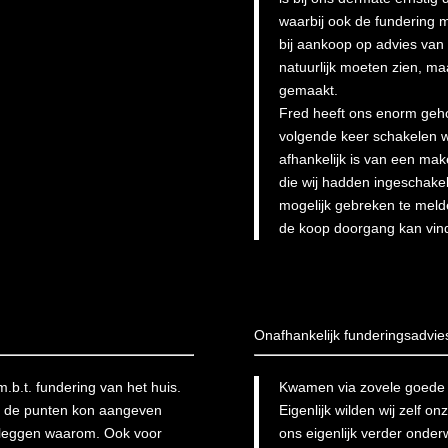
waarbij ook de fundering 
bij aankoop op advies van
natuurlijk moeten zien, ma
gemaakt.
Fred heeft ons enorm gehol
volgende keer schakelen w
afhankelijk is van een ma
die wij hadden ingeschakel
mogelijk gebreken te melde
de koop doorgang kan vin
Onafhankelijk funderingsadvie
.b.t. fundering van het huis.
Kwamen via zovele goede be
es de punten kon aangeven
Eigenlijk wilden wij zelf o
e leggen waarom. Ook voor
ons eigenlijk verder onder