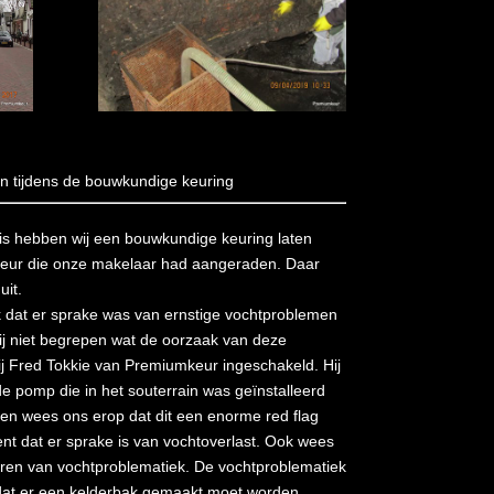
n tijdens de bouwkundige keuring
is hebben wij een bouwkundige keuring laten
teur die onze makelaar had aangeraden. Daar
it.
 dat er sprake was van ernstige vochtproblemen
ij niet begrepen wat de oorzaak van deze
 Fred Tokkie van Premiumkeur ingeschakeld. Hij
e pomp die in het souterrain was geïnstalleerd
n wees ons erop dat dit een enorme red flag
kent dat er sprake is van vochtoverlast. Ook wees
poren van vochtproblematiek. De vochtproblematiek
g dat er een kelderbak gemaakt moet worden,