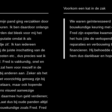
Voorkom een kat in de zak
mijn pand ging verzakken door
We waren geïnteresseerd i
uren. Ik ben daardoor onlangs
bouwkundige keuring met 
den dat bleek voor mij het
Fred zijn expertise kwame
putatie omdat ik als
het huis (die de verkopen
e zit’. Ik kan iedereen
reparaties en verbouwing 
 de juiste inschatting van de
financieren. Hij behoedde 
osten etc., dus precies wat ik
hem dus dankbaar en hope
d. Fred is vakkundig, snel en
 zal hem voor mezelf in de
ij anderen aan. Zeker als het
 voorzichtig genoeg zijn bij
kelaars, maar ook kopende
ens visueel aanwezige
zij daarmee hun geld verdienen;
aat dus bij oude panden altijd
ouwkundige zoals Fred. Fred