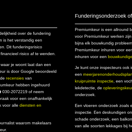
Funderingsonderzoek of 
Premiumkeur is een allround 
lijkheid over de fundering
voor Premiumkeur werken zijn m
n is het verstandig een
bijna elk bouwkundig probleem
ren. Dit funderingsrisico
Premiumkeur inhuren voor ee
financieel risico af te wenden.
inhuren voor een
bouwkundige
n waar je woont laat dan een
Je kunt onze inspecteurs ook 
eur is door Google beoordeeld
een
meerjarenonderhoudspla
s de
recensies
van
kruipruimte inspectie
, een voc
miumkeur hebben ingehuurd
lekdetectie, de
opleveringskeu
☎️ 030-2072219 of neem
onderzoek.
raak voor een onafhankelijk
k voor alle
diensten en
Een vloeren onderzoek zoals e
inspectie. Een deskundigen on
schade onderzoek, een balkon 
urnalist waarom makelaars
van alle soorten lekkages bij h
eur.