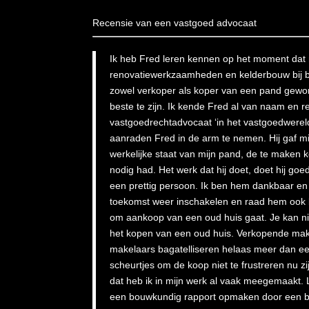
Recensie van een vastgoed advocaat
Ik heb Fred leren kennen op het moment dat 
renovatiewerkzaamheden en kelderbouw bij b
zowel verkoper als koper van een pand gewor
beste te zijn. Ik kende Fred al van naam en re
vastgoedrechtadvocaat ‘in het vastgoedwereldj
aanraden Fred in de arm te nemen. Hij gaf mij
werkelijke staat van mijn pand, de te maken k
nodig had. Het werk dat hij doet, doet hij goe
een prettig persoon. Ik ben hem dankbaar en
toekomst weer inschakelen en raad hem ook b
om aankoop van een oud huis gaat. Je kan niet
het kopen van een oud huis. Verkopende ma
makelaars bagatelliseren helaas meer dan e
scheurtjes om de koop niet te frustreren nu 
dat heb ik in mijn werk al vaak meegemaakt. L
een bouwkundig rapport opmaken door een b