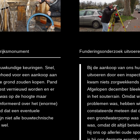
 rijksmonument
Funderingsonderzoek uitvoere
ouwkundige keuringen. Snel,
Bij de aankoop van ons hu
 behoed voor een aankoop aan
uitvoeren door een inspec
 de grond zouden kopen. Pand
kwam niets zorgwekkends u
oest vernieuwd worden en er
Afgelopen december bleek
 was op de hoogte maar
in het souterrain. Omdat w
eïnformeerd over het (enorme)
problemen was, hebben wij
ad dat een eventuele
constateerde meteen dat d
jn niet alle bouwtechnische
een grondwaterpomp was e
 wel.
was, omdat dit altijd bete
hij ons op allerlei oude s
is bij ons dermate ernsti