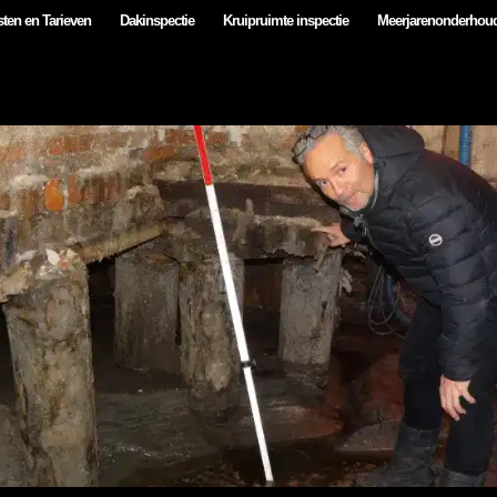
ten en Tarieven
Dakinspectie
Kruipruimte inspectie
Meerjarenonderhou