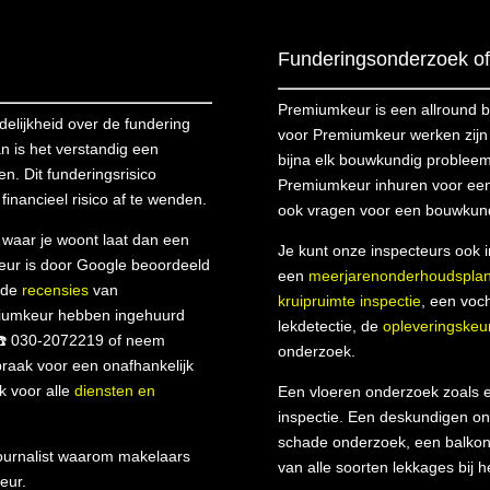
Funderingsonderzoek of 
Premiumkeur is een allround 
lijkheid over de fundering
voor Premiumkeur werken zijn m
an is het verstandig een
bijna elk bouwkundig probleem
ren. Dit funderingsrisico
Premiumkeur inhuren voor een
financieel risico af te wenden.
ook vragen voor een bouwkund
n waar je woont laat dan een
Je kunt onze inspecteurs ook 
eur is door Google beoordeeld
een
meerjarenonderhoudspla
s de
recensies
van
kruipruimte inspectie
, een voc
miumkeur hebben ingehuurd
lekdetectie, de
opleveringskeu
 ☎️ 030-2072219 of neem
onderzoek.
raak voor een onafhankelijk
k voor alle
diensten en
Een vloeren onderzoek zoals e
inspectie. Een deskundigen on
schade onderzoek, een balkon 
urnalist waarom makelaars
van alle soorten lekkages bij h
eur.