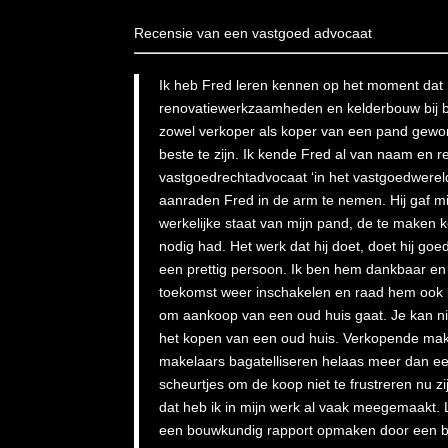
Recensie van een vastgoed advocaat
Ik heb Fred leren kennen op het moment dat 
renovatiewerkzaamheden en kelderbouw bij b
zowel verkoper als koper van een pand gewor
beste te zijn. Ik kende Fred al van naam en re
vastgoedrechtadvocaat ‘in het vastgoedwereldj
aanraden Fred in de arm te nemen. Hij gaf mij
werkelijke staat van mijn pand, de te maken k
nodig had. Het werk dat hij doet, doet hij goe
een prettig persoon. Ik ben hem dankbaar en
toekomst weer inschakelen en raad hem ook b
om aankoop van een oud huis gaat. Je kan niet
het kopen van een oud huis. Verkopende ma
makelaars bagatelliseren helaas meer dan e
scheurtjes om de koop niet te frustreren nu 
dat heb ik in mijn werk al vaak meegemaakt. L
een bouwkundig rapport opmaken door een b