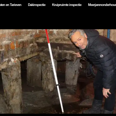
ten en Tarieven
Dakinspectie
Kruipruimte inspectie
Meerjarenonderhou