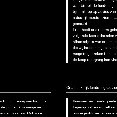
waarbij ook de fundering 
bij aankoop op advies van
natuurlijk moeten zien, ma
gemaakt.
Fred heeft ons enorm gehol
volgende keer schakelen w
afhankelijk is van een ma
die wij hadden ingeschakel
mogelijk gebreken te melde
de koop doorgang kan vin
Onafhankelijk funderingsadvie
.b.t. fundering van het huis.
Kwamen via zovele goede be
es de punten kon aangeven
Eigenlijk wilden wij zelf o
e leggen waarom. Ook voor
ons eigenlijk verder onder