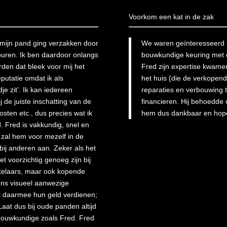
Voorkom een kat in de zak
mijn pand ging verzakken door
We waren geïnteresseerd i
uren. Ik ben daardoor onlangs
bouwkundige keuring met 
den dat bleek voor mij het
Fred zijn expertise kwame
putatie omdat ik als
het huis (die de verkopen
e zit’. Ik kan iedereen
reparaties en verbouwing 
 de juiste inschatting van de
financieren. Hij behoedde 
osten etc., dus precies wat ik
hem dus dankbaar en hope
d. Fred is vakkundig, snel en
 zal hem voor mezelf in de
ij anderen aan. Zeker als het
 voorzichtig genoeg zijn bij
kelaars, maar ook kopende
ens visueel aanwezige
zij daarmee hun geld verdienen;
aat dus bij oude panden altijd
ouwkundige zoals Fred. Fred