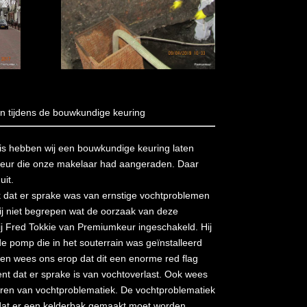
n tijdens de bouwkundige keuring
is hebben wij een bouwkundige keuring laten
teur die onze makelaar had aangeraden. Daar
it.
 dat er sprake was van ernstige vochtproblemen
ij niet begrepen wat de oorzaak van deze
 Fred Tokkie van Premiumkeur ingeschakeld. Hij
e pomp die in het souterrain was geïnstalleerd
n wees ons erop dat dit een enorme red flag
kent dat er sprake is van vochtoverlast. Ook wees
poren van vochtproblematiek. De vochtproblematiek
g dat er een kelderbak gemaakt moet worden,