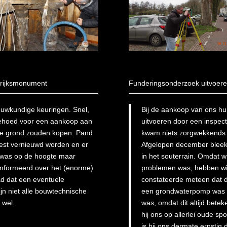
 rijksmonument
Funderingsonderzoek uitvoere
ouwkundige keuringen. Snel,
Bij de aankoop van ons hu
 behoed voor een aankoop aan
uitvoeren door een inspec
 de grond zouden kopen. Pand
kwam niets zorgwekkends u
oest vernieuwd worden en er
Afgelopen december bleek
 was op de hoogte maar
in het souterrain. Omdat w
eïnformeerd over het (enorme)
problemen was, hebben wij
ad dat een eventuele
constateerde meteen dat d
jn niet alle bouwtechnische
een grondwaterpomp was e
 wel.
was, omdat dit altijd bete
hij ons op allerlei oude s
is bij ons dermate ernsti