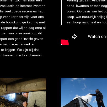
komen, en zochten naar een
keuring gedaan. Alhoewel w
 zoekactie op internet kwamen
pand, kwamen er toch nog
die veel goede recensies had.
voren. Op basis van het b
p zeer korte termijn voor ons
koop, wat natuurlijk spijti
reide bouwkundige keuring met
een hoop narigheid en hog
 rapport dat wij de dag erna al
e zien van onze aankoop, dit
pport een goed inzicht gaven
terrain die extra werk en
 krijgen. We zijn blij dat
 en kunnen Fred aan bevelen.