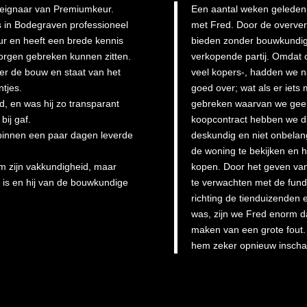
 eignaar van Premiumkeur.
Een aantal weken geleden
s in Bodegraven professioneel
met Fred. Door de overver
uur en heeft een brede kennis
bieden zonder bouwkundige
orgen gebreken kunnen zitten.
verkopende partij. Omdat 
ver de bouw en staat van het
veel kopers-, hadden we 
ntjes.
goed over; wat als er iets
, en was hij zo transparant
gebreken waarvan we geen
bij gaf.
koopcontract hebben we d
j binnen een paar dagen leverde
deskundig en niet onbelan
de woning te bekijken en h
om zijn vakkundigheid, maar
kopen. Door het geven van
is en hij van de bouwkundige
te verwachten met de fund
richting de tienduizenden e
was, zijn we Fred enorm d
maken van een grote fout.
hem zeker opnieuw inscha