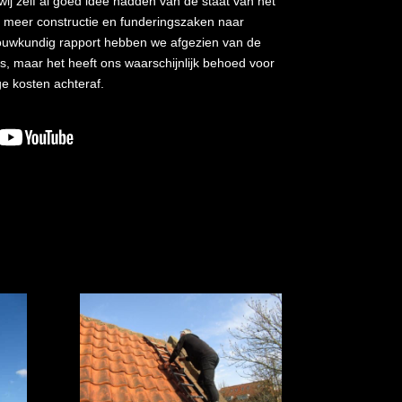
ij zelf al goed idee hadden van de staat van het
 meer constructie en funderingszaken naar
ouwkundig rapport hebben we afgezien van de
g is, maar het heeft ons waarschijnlijk behoed voor
e kosten achteraf.