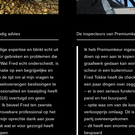
dig advies
De inspecteurs van Premiumkeu
ge expertise en blinkt echt uit
Ik heb Premiumkeur ingesc
voor gebreken en problemen die
doen op een aan te kopen 
Wat Fred echt onderscheidt, is
graafwerk gedaan kan wor
tie op een begrijpelijke en
scheur in een buitenmuur.
 de tijd om al mijn vragen te
Fred Tokkie heeft de check
weloverwogen beslissingen te
een paar dingen over zeg
ssionaliteit en toewijding heeft
– er is een serieus funder
2016) overtuigd om geen
pand en het buurpand.
 Ik beveel Fred ten zeerste
– optie was om van de koop
trouwbare professional op het
verkoopprijs omlaag. Dit is
 mijn oprechte dank aan jouw
partij overeengekomen
ak wat er voor gezorgd heeft
– dit heeft een enorme onv
open.
bespaard