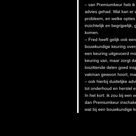
– van Premiumkeur heb ik h
advies gehad. Wat kan er w
probleem, en welke opties z
inzichtelijk en begrijpelijk
komen.
– Fred heeft gelijk ook ee
bouwkundige keuring overg
een keuring uitgevoerd mo
keuring van, maar zorgt dat
loszittende delen goed ins
vakman gewoon hoort, maar
– ook hierbij duidelijke ad
tot onderhoud en herstel e
In het kort: ik zou bij ee
dan Premiumkeur inschakel
wat bij een bouwkundige ke