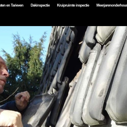
ten en Tarieven
Dakinspectie
Kruipruimte inspectie
Meerjarenonderhou