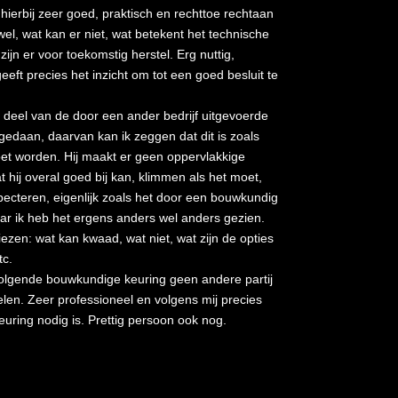
ierbij zeer goed, praktisch en rechttoe rechtaan
el, wat kan er niet, wat betekent het technische
ijn er voor toekomstig herstel. Erg nuttig,
, geeft precies het inzicht om tot een goed besluit te
n deel van de door een ander bedrijf uitgevoerde
edaan, daarvan kan ik zeggen dat dit is zoals
et worden. Hij maakt er geen oppervlakkige
 hij overal goed bij kan, klimmen als het moet,
pecteren, eigenlijk zoals het door een bouwkundig
 ik heb het ergens anders wel anders gezien.
viezen: wat kan kwaad, wat niet, wat zijn de opties
tc.
n volgende bouwkundige keuring geen andere partij
en. Zeer professioneel en volgens mij precies
uring nodig is. Prettig persoon ook nog.