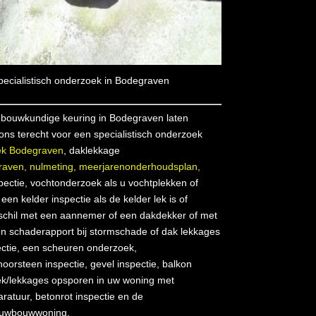
ecialistisch onderzoek in Bodegraven
bouwkundige keuring in Bodegraven laten
 ons terecht voor een specialistisch onderzoek
ek Bodegraven
, daklekkage
raven,
nulmeting,
meerjarenonderhoudsplan,
pectie, vochtonderzoek als u vochtplekken of
en kelder inspectie als de kelder lek is of
schil met een aannemer of een dakdekker of met
en schaderapport bij stormschade of dak lekkages
ectie, een scheuren onderzoek,
orsteen inspectie, gevel inspectie, balkon
oek/lekkages opsporen in uw woning met
ratuur, betonrot inspectie en de
euwbouwwoning.