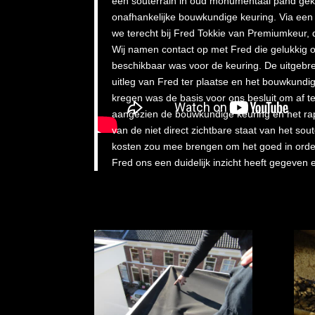
een souterrain in oud monumentaal pand ge
onafhankelijke bouwkundige keuring. Via een
we terecht bij Fred Tokkie van Premiumkeur, 
Wij namen contact op met Fred die gelukkig o
beschikbaar was voor de keuring. De uitgeb
uitleg van Fred ter plaatse en het bouwkundig
kregen was de basis voor ons besluit om af t
aangezien de bouwkundige keuring en het ra
van de niet direct zichtbare staat van het sou
kosten zou mee brengen om het goed in orde te
Fred ons een duidelijk inzicht heeft gegeven