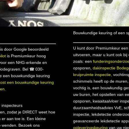
Bouwkundige keuring of een sp
U kunt door Premiumkeur een 
is door Google beoordeeld
uitvoeren, maar u kunt ook bij
ilot
is Premiumkeur hoog
zoals: een
funderingsonderzo
voor een NHG-erkende en
opsporen,
dakinspectie Bodeg
Bodegraven. Bel ☎ 030-
kruipruimte inspectie,
vochtins
e een bouwkundige keuring
schimmels heeft op de muren, e
kost een bouwkundige keuring
vochtig is, een bouwkundig ge
ven.
uw buren, het opstellen van e
opsporen, kwaaitaalvloer insp
 inspecteurs
duurzaamheidsadvies VvE, scho
ren, zodat je DIRECT weet hoe
inspectie, lekdetectie onderz
 er aan toe is. Een kleine
geavanceerde lekdetectie appa
 te wenden. Bezoek ons
opleveringskeuring
van uw ni